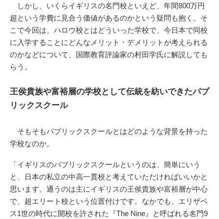
しかし、いくらイギリスの名門校といえど、年間800万円
超という学費に見合う価値があるのかという疑問も抱く。そ
こで今回は、ハロウ校とはどういった学校で、今日本で同校
に入学することにどんなメリット・デメリットが考えられる
のかなどについて、国際教育評論家の村田学氏に解説しても
らう。
王侯貴族や富裕層の学校として伝統を紡いできたパブ
リックスクール
そもそもパブリックスクールとはどのような背景を持った
学校なのか。
「イギリスのパブリックスクールというのは、簡単にいう
と、日本の私立の中高一貫校と考えていただければいいかと
思います。通うのは主にイギリスの王侯貴族や富裕層が中心
で、超エリート校という位置付けです。なかでも、エリザベ
ス1世の時代に開校を許された『The Nine』と呼ばれる名門9