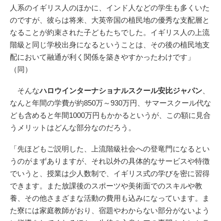
人系のイギリス人のほかに、インド人などの学生も多くいた
のですが、彼らは将来、大英帝国の植民地の優秀な支配層と
なることが約束された子どもたちでした。イギリス人の上流
階級と同じ学校出身になるということは、その後の植民地支
配において融通が利く関係を築きやすかったわけです」
（同）
そんな
ハロウインターナショナルスクール安比ジャパン
、
なんと年間の学費が約850万～930万円、サマースクール代な
ども含めると年間1000万円もかかるというが、この額に見合
うメリットはどんな部分なのだろう。
「先ほどもご説明した、上流階級社会への登竜門になるとい
うのがまずありますが、それ以外の具体的なサービスや特徴
でいうと、授業は少人数制で、イギリス式の学びを密に習得
できます。また放課後のスポーツや美術面でのスキルや教
養、その他さまざまな活動の費用も込みになっています。ま
た寮には家庭教師がおり、宿題やわからない部分がないよう