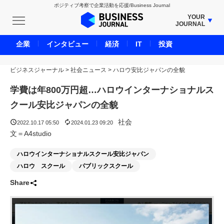
ポジティブ考察で企業活動を応援/Business Journal
YOUR
JOURNAL
BUSINESS JOURNAL
企業
インタビュー
経済
IT
投資
UNICORN JOURNAL
ビジネスジャーナル
>
社会ニュース
CARBON CREDITS JOURNAL
>
ハロウ安比ジャパンの全貌
IVS JOURNAL
学費は年800万円超…ハロウインターナショナルス
ENERGY MANAGEMENT JOURNAL
クール安比ジャパンの全貌
INBOUND JOURNAL
社会
2022.10.17 05:50
2024.01.23 09:20
LIFE ENDING JOURNAL
文＝A4studio
AI JOURNAL
ハロウインターナショナルスクール安比ジャパン
REAL ESTATE BROKERAGE JOURNAL
ハロウ スクール
パブリックスクール
SMART MARKETING JOURNAL
Share
BPaaS JOURNAL
ADOPTABLE DOG JOURNAL