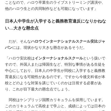
ことなので、ハロウ卒業生のライブストリーミング講演や、
他のハロウ生との共同制作なども可能になっています」
日本人中学生が入学すると義務教育違反になりかねな
い…大きな懸念点
だが、そんな
ハロウインターナショナルスクール安比ジャ
パン
には、現状かなり大きな懸念があるそうだ。
「ハロウ安比校は
インターナショナルスクール
という扱いで
すので、外国人または帰国生など、特別な事情がある生徒を
中心にしており、日本人の中学生が同校に入学すると義務教
育違反になる可能性があるのです。ですから今後文科省が本
校とどのような対策を講じていくのかは注視する必要があ
り、これが目下最大の懸念点でしょう。
同校はケンブリッジ国際カリキュラムを採用しています。
このカリキュラムで高校まで学ぶと、成績によっては日本の