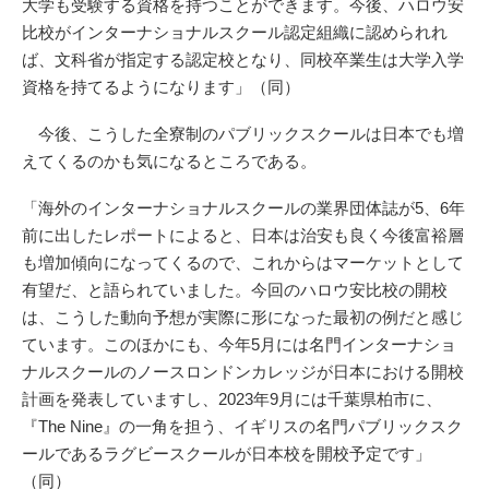
大学も受験する資格を持つことができます。今後、ハロウ安
比校がインターナショナルスクール認定組織に認められれ
ば、文科省が指定する認定校となり、同校卒業生は大学入学
資格を持てるようになります」（同）
今後、こうした全寮制のパブリックスクールは日本でも増
えてくるのかも気になるところである。
「海外のインターナショナルスクールの業界団体誌が5、6年
前に出したレポートによると、日本は治安も良く今後富裕層
も増加傾向になってくるので、これからはマーケットとして
有望だ、と語られていました。今回のハロウ安比校の開校
は、こうした動向予想が実際に形になった最初の例だと感じ
ています。このほかにも、今年5月には名門インターナショ
ナルスクールのノースロンドンカレッジが日本における開校
計画を発表していますし、2023年9月には千葉県柏市に、
『The Nine』の一角を担う、イギリスの名門パブリックスク
ールであるラグビースクールが日本校を開校予定です」
（同）