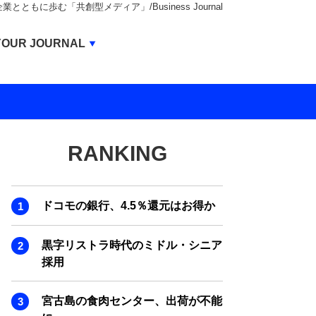
もに歩む「共創型メディア」/Business Journal
Business Journal
YOUR JOURNAL
BUSINESS JOURNAL
UNICORN JOURNAL
CARBON CREDITS JOURNAL
RANKING
IVS JOURNAL
ENERGY MANAGEMENT JOURNAL
ドコモの銀行、4.5％還元はお得か
INBOUND JOURNAL
LIFE ENDING JOURNAL
黒字リストラ時代のミドル・シニア
採用
AI JOURNAL
REAL ESTATE BROKERAGE JOURNAL
宮古島の食肉センター、出荷が不能