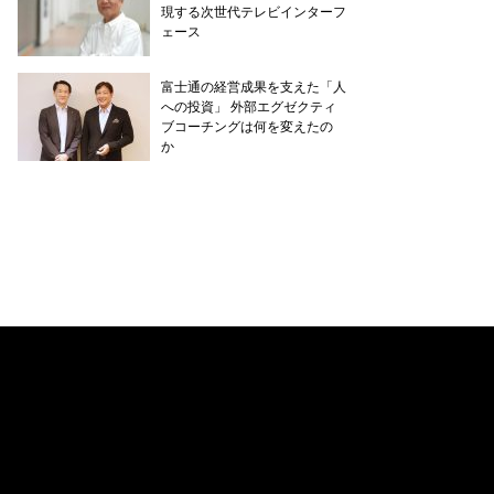
現する次世代テレビインターフ
ェース
富士通の経営成果を支えた「人
への投資」 外部エグゼクティ
ブコーチングは何を変えたの
か