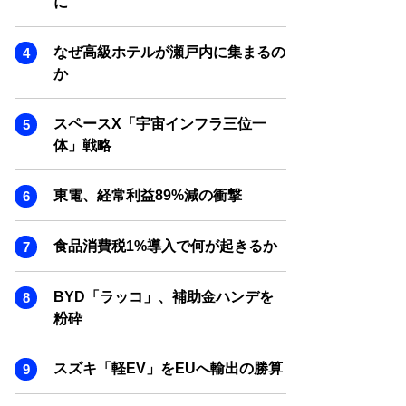
に
SMART MARKETING JOURNAL
BPaaS JOURNAL
なぜ高級ホテルが瀬戸内に集まるの
ADOPTABLE DOG JOURNAL
か
スペースX「宇宙インフラ三位一
体」戦略
東電、経常利益89%減の衝撃
食品消費税1%導入で何が起きるか
BYD「ラッコ」、補助金ハンデを
粉砕
スズキ「軽EV」をEUへ輸出の勝算