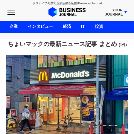
ポジティブ考察で企業活動を応援/Business Journal
YOUR
JOURNAL
BUSINESS JOURNAL
企業
インタビュー
経済
IT
投資
UNICORN JOURNAL
CARBON CREDITS JOURNAL
ちょいマックの最新ニュース記事 まとめ
(1件)
IVS JOURNAL
ENERGY MANAGEMENT JOURNAL
INBOUND JOURNAL
LIFE ENDING JOURNAL
AI JOURNAL
REAL ESTATE BROKERAGE JOURNAL
SMART MARKETING JOURNAL
BPaaS JOURNAL
ADOPTABLE DOG JOURNAL