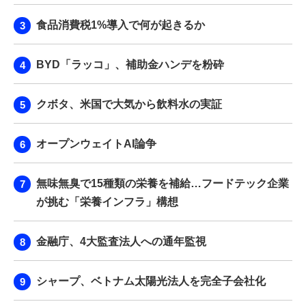
食品消費税1%導入で何が起きるか
BYD「ラッコ」、補助金ハンデを粉砕
クボタ、米国で大気から飲料水の実証
オープンウェイトAI論争
無味無臭で15種類の栄養を補給…フードテック企業
が挑む「栄養インフラ」構想
金融庁、4大監査法人への通年監視
シャープ、ベトナム太陽光法人を完全子会社化