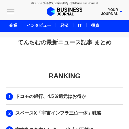
ポジティブ考察で企業活動を応援/Business Journal
YOUR
JOURNAL
BUSINESS JOURNAL
企業
インタビュー
経済
IT
投資
UNICORN JOURNAL
CARBON CREDITS JOURNAL
てんちむの最新ニュース記事 まとめ
IVS JOURNAL
ENERGY MANAGEMENT JOURNAL
INBOUND JOURNAL
RANKING
LIFE ENDING JOURNAL
AI JOURNAL
REAL ESTATE BROKERAGE JOURNAL
ドコモの銀行、4.5％還元はお得か
SMART MARKETING JOURNAL
BPaaS JOURNAL
スペースX「宇宙インフラ三位一体」戦略
ADOPTABLE DOG JOURNAL