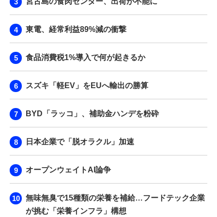
宮古島の食肉センター、出荷が不能に
東電、経常利益89%減の衝撃
食品消費税1%導入で何が起きるか
スズキ「軽EV」をEUへ輸出の勝算
BYD「ラッコ」、補助金ハンデを粉砕
日本企業で「脱オラクル」加速
オープンウェイトAI論争
無味無臭で15種類の栄養を補給…フードテック企業
が挑む「栄養インフラ」構想