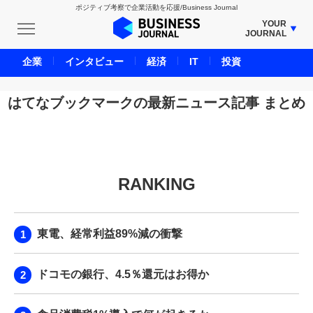
ポジティブ考察で企業活動を応援/Business Journal
YOUR
JOURNAL
BUSINESS JOURNAL
企業
インタビュー
経済
IT
投資
UNICORN JOURNAL
CARBON CREDITS JOURNAL
はてなブックマークの最新ニュース記事 まとめ
IVS JOURNAL
ENERGY MANAGEMENT JOURNAL
INBOUND JOURNAL
RANKING
LIFE ENDING JOURNAL
AI JOURNAL
REAL ESTATE BROKERAGE JOURNAL
東電、経常利益89%減の衝撃
SMART MARKETING JOURNAL
BPaaS JOURNAL
ドコモの銀行、4.5％還元はお得か
ADOPTABLE DOG JOURNAL