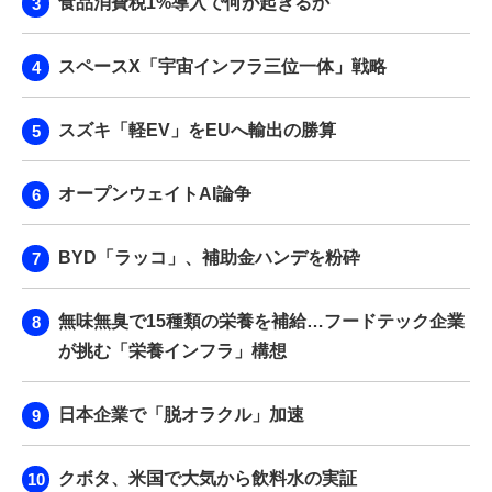
食品消費税1%導入で何が起きるか
スペースX「宇宙インフラ三位一体」戦略
スズキ「軽EV」をEUへ輸出の勝算
オープンウェイトAI論争
BYD「ラッコ」、補助金ハンデを粉砕
無味無臭で15種類の栄養を補給…フードテック企業
が挑む「栄養インフラ」構想
日本企業で「脱オラクル」加速
クボタ、米国で大気から飲料水の実証