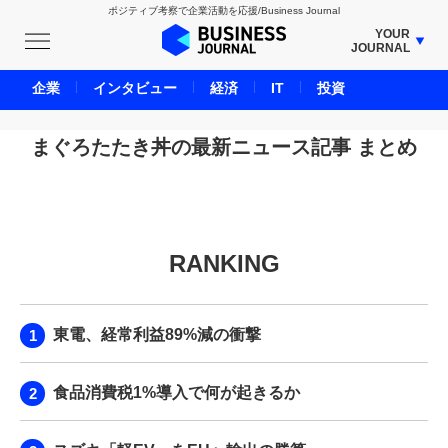
ポジティブ考察で企業活動を応援/Business Journal
YOUR
JOURNAL
BUSINESS JOURNAL
企業
インタビュー
経済
IT
投資
UNICORN JOURNAL
CARBON CREDITS JOURNAL
まぐろたたき丼の最新ニュース記事 まとめ
IVS JOURNAL
ENERGY MANAGEMENT JOURNAL
INBOUND JOURNAL
RANKING
LIFE ENDING JOURNAL
AI JOURNAL
REAL ESTATE BROKERAGE JOURNAL
東電、経常利益89%減の衝撃
SMART MARKETING JOURNAL
BPaaS JOURNAL
食品消費税1%導入で何が起きるか
ADOPTABLE DOG JOURNAL