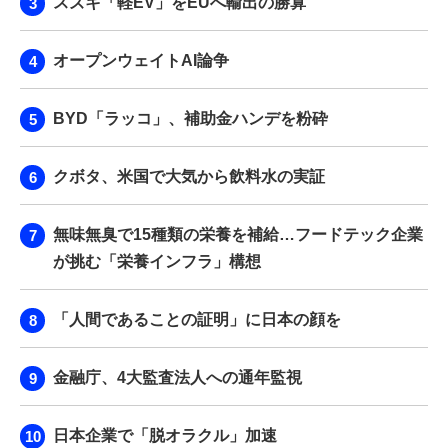
スズキ「軽EV」をEUへ輸出の勝算
オープンウェイトAI論争
BYD「ラッコ」、補助金ハンデを粉砕
クボタ、米国で大気から飲料水の実証
無味無臭で15種類の栄養を補給…フードテック企業
が挑む「栄養インフラ」構想
「人間であることの証明」に日本の顔を
金融庁、4大監査法人への通年監視
日本企業で「脱オラクル」加速