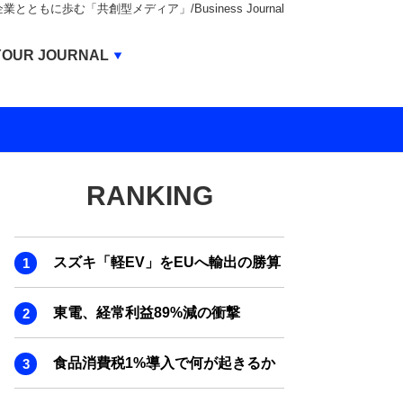
もに歩む「共創型メディア」/Business Journal
Business Journal
YOUR JOURNAL
BUSINESS JOURNAL
UNICORN JOURNAL
CARBON CREDITS JOURNAL
RANKING
IVS JOURNAL
ENERGY MANAGEMENT JOURNAL
スズキ「軽EV」をEUへ輸出の勝算
INBOUND JOURNAL
LIFE ENDING JOURNAL
東電、経常利益89%減の衝撃
AI JOURNAL
食品消費税1%導入で何が起きるか
REAL ESTATE BROKERAGE JOURNAL