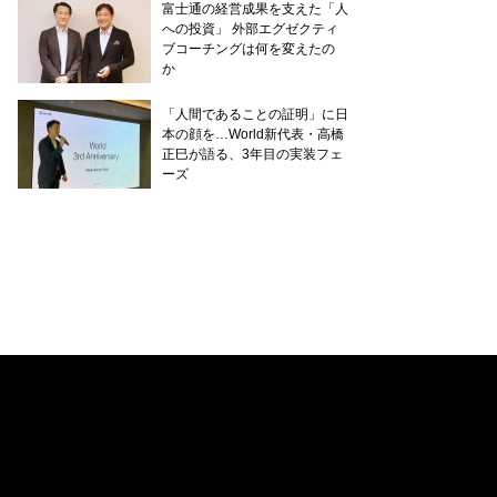
富士通の経営成果を支えた「人
への投資」 外部エグゼクティ
ブコーチングは何を変えたの
か
「人間であることの証明」に日
本の顔を…World新代表・高橋
正巳が語る、3年目の実装フェ
ーズ