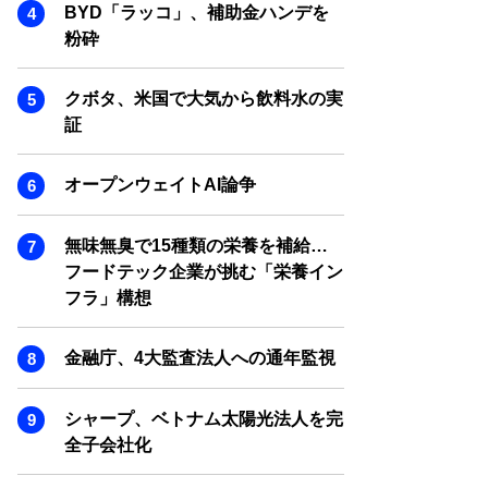
SMART MARKETING JOURNAL
BYD「ラッコ」、補助金ハンデを
粉砕
BPaaS JOURNAL
ADOPTABLE DOG JOURNAL
クボタ、米国で大気から飲料水の実
証
オープンウェイトAI論争
無味無臭で15種類の栄養を補給…
フードテック企業が挑む「栄養イン
フラ」構想
金融庁、4大監査法人への通年監視
シャープ、ベトナム太陽光法人を完
全子会社化