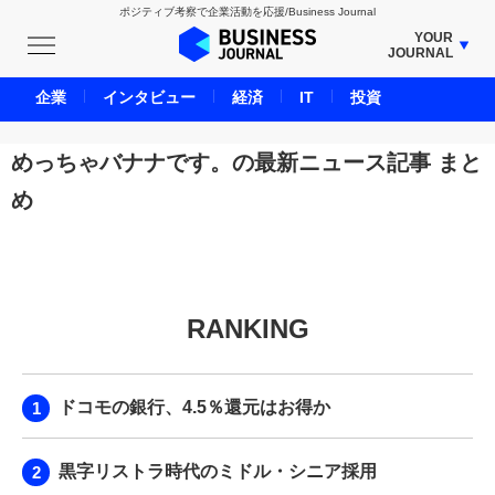
ポジティブ考察で企業活動を応援/Business Journal
YOUR
JOURNAL
BUSINESS JOURNAL
企業
インタビュー
経済
IT
投資
UNICORN JOURNAL
CARBON CREDITS JOURNAL
めっちゃバナナです。の最新ニュース記事 まと
IVS JOURNAL
め
ENERGY MANAGEMENT JOURNAL
INBOUND JOURNAL
LIFE ENDING JOURNAL
AI JOURNAL
RANKING
REAL ESTATE BROKERAGE JOURNAL
SMART MARKETING JOURNAL
ドコモの銀行、4.5％還元はお得か
BPaaS JOURNAL
ADOPTABLE DOG JOURNAL
黒字リストラ時代のミドル・シニア採用