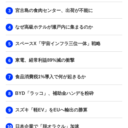
宮古島の食肉センター、出荷が不能に
なぜ高級ホテルが瀬戸内に集まるのか
スペースX「宇宙インフラ三位一体」戦略
東電、経常利益89%減の衝撃
食品消費税1%導入で何が起きるか
BYD「ラッコ」、補助金ハンデを粉砕
スズキ「軽EV」をEUへ輸出の勝算
日本企業で「脱オラクル」加速