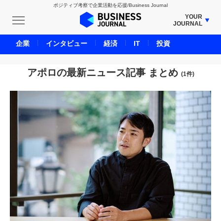
ポジティブ考察で企業活動を応援/Business Journal
YOUR
JOURNAL
BUSINESS JOURNAL
企業
インタビュー
経済
IT
投資
UNICORN JOURNAL
CARBON CREDITS JOURNAL
アポロの最新ニュース記事 まとめ
(1件)
IVS JOURNAL
ENERGY MANAGEMENT JOURNAL
INBOUND JOURNAL
LIFE ENDING JOURNAL
AI JOURNAL
REAL ESTATE BROKERAGE JOURNAL
SMART MARKETING JOURNAL
BPaaS JOURNAL
ADOPTABLE DOG JOURNAL