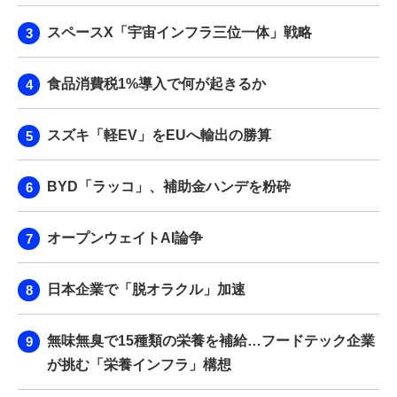
スペースX「宇宙インフラ三位一体」戦略
食品消費税1%導入で何が起きるか
スズキ「軽EV」をEUへ輸出の勝算
BYD「ラッコ」、補助金ハンデを粉砕
オープンウェイトAI論争
日本企業で「脱オラクル」加速
無味無臭で15種類の栄養を補給…フードテック企業
が挑む「栄養インフラ」構想