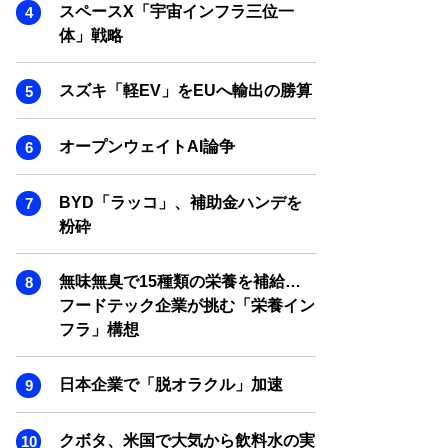
SMART MARKETING JOURNAL
スペースX「宇宙インフラ三位一
体」戦略
BPaaS JOURNAL
ADOPTABLE DOG JOURNAL
スズキ「軽EV」をEUへ輸出の勝算
オープンウェイトAI論争
BYD「ラッコ」、補助金ハンデを
粉砕
無味無臭で15種類の栄養を補給…
フードテック企業が挑む「栄養イン
フラ」構想
日本企業で「脱オラクル」加速
クボタ、米国で大気から飲料水の実