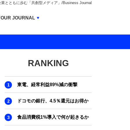
もに歩む「共創型メディア」/Business Journal
Business Journal
YOUR JOURNAL
BUSINESS JOURNAL
UNICORN JOURNAL
CARBON CREDITS JOURNAL
RANKING
IVS JOURNAL
ENERGY MANAGEMENT JOURNAL
東電、経常利益89%減の衝撃
INBOUND JOURNAL
LIFE ENDING JOURNAL
ドコモの銀行、4.5％還元はお得か
AI JOURNAL
食品消費税1%導入で何が起きるか
REAL ESTATE BROKERAGE JOURNAL