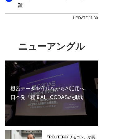
証
UPDATE:11:30
ニューアングル
機密データを守りながらAI活用へ
日本発「秘匿AI」CODASの挑戦
「ROUTEPAYリモコン」が実