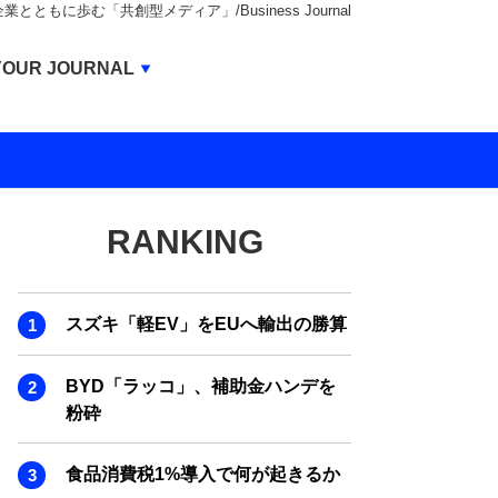
もに歩む「共創型メディア」/Business Journal
Business Journal
YOUR JOURNAL
BUSINESS JOURNAL
UNICORN JOURNAL
CARBON CREDITS JOURNAL
RANKING
IVS JOURNAL
ENERGY MANAGEMENT JOURNAL
スズキ「軽EV」をEUへ輸出の勝算
INBOUND JOURNAL
LIFE ENDING JOURNAL
BYD「ラッコ」、補助金ハンデを
粉砕
AI JOURNAL
REAL ESTATE BROKERAGE JOURNAL
食品消費税1%導入で何が起きるか