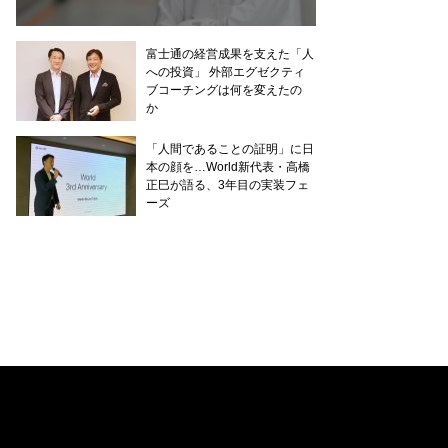
富士通の経営成果を支えた「人
への投資」 外部エグゼクティ
ブコーチングは何を変えたの
か
「人間であることの証明」に日
本の顔を…World新代表・高橋
正巳が語る、3年目の実装フェ
ーズ