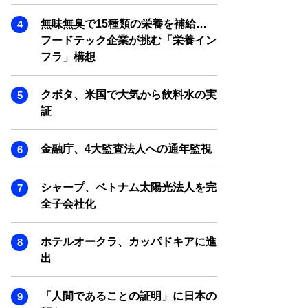
SMART MARKETING JOURNAL
無味無臭で15種類の栄養を補給…
BPaaS JOURNAL
フードテック企業が挑む「栄養イン
ADOPTABLE DOG JOURNAL
フラ」構想
クボタ、米国で大気から飲料水の実
証
金融庁、4大監査法人への通年監視
シャープ、ベトナム太陽光法人を完
全子会社化
ホテルオークラ、カッパドキアに進
出
「人間であることの証明」に日本の