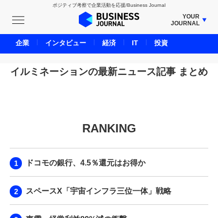
ポジティブ考察で企業活動を応援/Business Journal
YOUR
JOURNAL
BUSINESS JOURNAL
企業
インタビュー
経済
IT
投資
UNICORN JOURNAL
CARBON CREDITS JOURNAL
イルミネーションの最新ニュース記事 まとめ
IVS JOURNAL
ENERGY MANAGEMENT JOURNAL
INBOUND JOURNAL
RANKING
LIFE ENDING JOURNAL
AI JOURNAL
REAL ESTATE BROKERAGE JOURNAL
ドコモの銀行、4.5％還元はお得か
SMART MARKETING JOURNAL
BPaaS JOURNAL
スペースX「宇宙インフラ三位一体」戦略
ADOPTABLE DOG JOURNAL