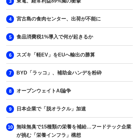
東電、経常利益89%減の衝撃
宮古島の食肉センター、出荷が不能に
食品消費税1%導入で何が起きるか
スズキ「軽EV」をEUへ輸出の勝算
BYD「ラッコ」、補助金ハンデを粉砕
オープンウェイトAI論争
日本企業で「脱オラクル」加速
無味無臭で15種類の栄養を補給…フードテック企業
が挑む「栄養インフラ」構想