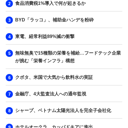
食品消費税1%導入で何が起きるか
BYD「ラッコ」、補助金ハンデを粉砕
東電、経常利益89%減の衝撃
無味無臭で15種類の栄養を補給…フードテック企業
が挑む「栄養インフラ」構想
クボタ、米国で大気から飲料水の実証
金融庁、4大監査法人への通年監視
シャープ、ベトナム太陽光法人を完全子会社化
ホテルオークラ、カッパドキアに進出