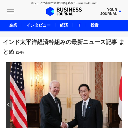
ポジティブ考察で企業活動を応援/Business Journal
YOUR
JOURNAL
BUSINESS JOURNAL
企業
インタビュー
経済
IT
投資
UNICORN JOURNAL
CARBON CREDITS JOURNAL
インド太平洋経済枠組みの最新ニュース記事 ま
IVS JOURNAL
とめ
(1件)
ENERGY MANAGEMENT JOURNAL
INBOUND JOURNAL
LIFE ENDING JOURNAL
AI JOURNAL
REAL ESTATE BROKERAGE JOURNAL
SMART MARKETING JOURNAL
BPaaS JOURNAL
ADOPTABLE DOG JOURNAL