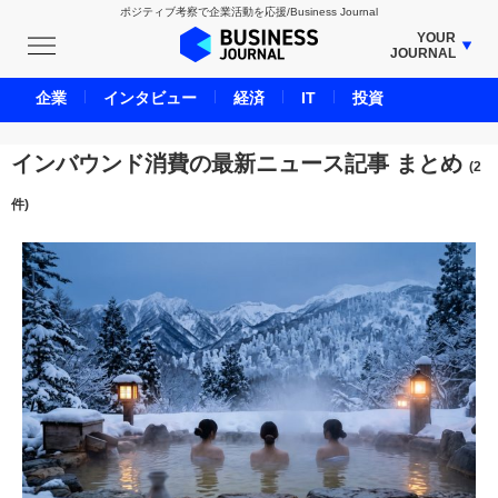
ポジティブ考察で企業活動を応援/Business Journal
YOUR
JOURNAL
BUSINESS JOURNAL
企業
インタビュー
経済
IT
投資
UNICORN JOURNAL
CARBON CREDITS JOURNAL
インバウンド消費の最新ニュース記事 まとめ
(2
IVS JOURNAL
件)
ENERGY MANAGEMENT JOURNAL
INBOUND JOURNAL
LIFE ENDING JOURNAL
AI JOURNAL
REAL ESTATE BROKERAGE JOURNAL
SMART MARKETING JOURNAL
BPaaS JOURNAL
ADOPTABLE DOG JOURNAL