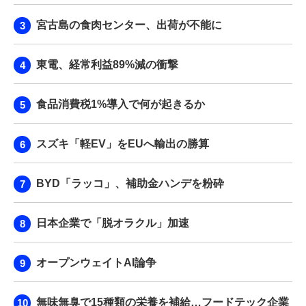
宮古島の食肉センター、出荷が不能に
東電、経常利益89%減の衝撃
食品消費税1%導入で何が起きるか
スズキ「軽EV」をEUへ輸出の勝算
BYD「ラッコ」、補助金ハンデを粉砕
日本企業で「脱オラクル」加速
オープンウェイトAI論争
無味無臭で15種類の栄養を補給…フードテック企業