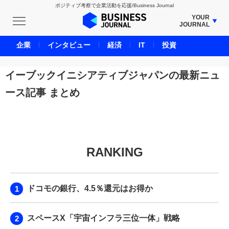
ポジティブ考察で企業活動を応援/Business Journal
YOUR
JOURNAL
BUSINESS JOURNAL
企業
インタビュー
経済
IT
投資
UNICORN JOURNAL
CARBON CREDITS JOURNAL
イーブックイニシアティブジャパンの最新ニュ
IVS JOURNAL
ース記事 まとめ
ENERGY MANAGEMENT JOURNAL
INBOUND JOURNAL
LIFE ENDING JOURNAL
AI JOURNAL
RANKING
REAL ESTATE BROKERAGE JOURNAL
SMART MARKETING JOURNAL
ドコモの銀行、4.5％還元はお得か
BPaaS JOURNAL
ADOPTABLE DOG JOURNAL
スペースX「宇宙インフラ三位一体」戦略