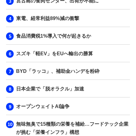
宮古島の食肉センター、出荷が不能に
東電、経常利益89%減の衝撃
食品消費税1%導入で何が起きるか
スズキ「軽EV」をEUへ輸出の勝算
BYD「ラッコ」、補助金ハンデを粉砕
日本企業で「脱オラクル」加速
オープンウェイトAI論争
無味無臭で15種類の栄養を補給…フードテック企業
が挑む「栄養インフラ」構想