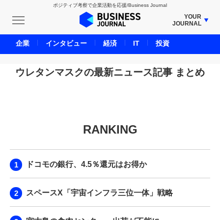
ポジティブ考察で企業活動を応援/Business Journal
YOUR
JOURNAL
BUSINESS JOURNAL
企業
インタビュー
経済
IT
投資
UNICORN JOURNAL
CARBON CREDITS JOURNAL
ウレタンマスクの最新ニュース記事 まとめ
IVS JOURNAL
ENERGY MANAGEMENT JOURNAL
INBOUND JOURNAL
RANKING
LIFE ENDING JOURNAL
AI JOURNAL
REAL ESTATE BROKERAGE JOURNAL
ドコモの銀行、4.5％還元はお得か
SMART MARKETING JOURNAL
BPaaS JOURNAL
スペースX「宇宙インフラ三位一体」戦略
ADOPTABLE DOG JOURNAL