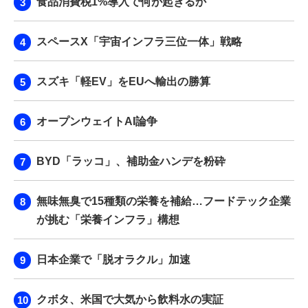
食品消費税1%導入で何が起きるか
スペースX「宇宙インフラ三位一体」戦略
スズキ「軽EV」をEUへ輸出の勝算
オープンウェイトAI論争
BYD「ラッコ」、補助金ハンデを粉砕
無味無臭で15種類の栄養を補給…フードテック企業
が挑む「栄養インフラ」構想
日本企業で「脱オラクル」加速
クボタ、米国で大気から飲料水の実証