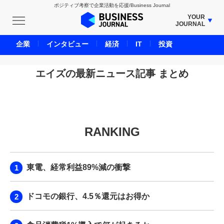
ポジティブ考察で企業活動を応援/Business Journal
YOUR
JOURNAL
BUSINESS JOURNAL
企業
インタビュー
経済
IT
投資
UNICORN JOURNAL
CARBON CREDITS JOURNAL
エイズの最新ニュース記事 まとめ
IVS JOURNAL
ENERGY MANAGEMENT JOURNAL
INBOUND JOURNAL
RANKING
LIFE ENDING JOURNAL
AI JOURNAL
REAL ESTATE BROKERAGE JOURNAL
東電、経常利益89%減の衝撃
SMART MARKETING JOURNAL
BPaaS JOURNAL
ドコモの銀行、4.5％還元はお得か
ADOPTABLE DOG JOURNAL