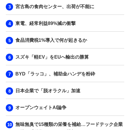
宮古島の食肉センター、出荷が不能に
東電、経常利益89%減の衝撃
食品消費税1%導入で何が起きるか
スズキ「軽EV」をEUへ輸出の勝算
BYD「ラッコ」、補助金ハンデを粉砕
日本企業で「脱オラクル」加速
オープンウェイトAI論争
無味無臭で15種類の栄養を補給…フードテック企業