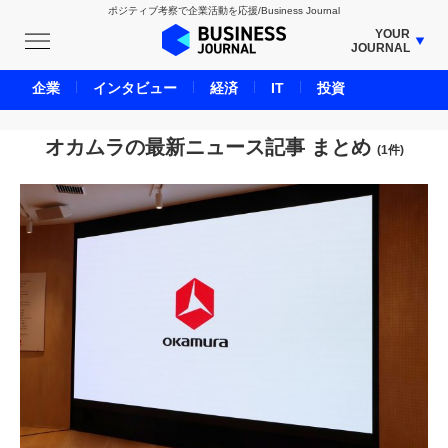
ポジティブ考察で企業活動を応援/Business Journal
YOUR
JOURNAL
BUSINESS JOURNAL
企業
インタビュー
経済
IT
投資
UNICORN JOURNAL
CARBON CREDITS JOURNAL
オカムラの最新ニュース記事 まとめ
(1件)
IVS JOURNAL
ENERGY MANAGEMENT JOURNAL
INBOUND JOURNAL
LIFE ENDING JOURNAL
AI JOURNAL
REAL ESTATE BROKERAGE JOURNAL
SMART MARKETING JOURNAL
BPaaS JOURNAL
ADOPTABLE DOG JOURNAL