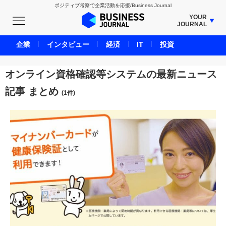
ポジティブ考察で企業活動を応援/Business Journal
YOUR
JOURNAL
BUSINESS JOURNAL
企業
インタビュー
経済
IT
投資
UNICORN JOURNAL
CARBON CREDITS JOURNAL
オンライン資格確認等システムの最新ニュース
IVS JOURNAL
記事 まとめ
(1件)
ENERGY MANAGEMENT JOURNAL
INBOUND JOURNAL
LIFE ENDING JOURNAL
AI JOURNAL
REAL ESTATE BROKERAGE JOURNAL
SMART MARKETING JOURNAL
BPaaS JOURNAL
ADOPTABLE DOG JOURNAL