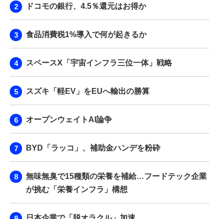
ドコモの銀行、4.5％還元はお得か
食品消費税1%導入で何が起きるか
スペースX「宇宙インフラ三位一体」戦略
スズキ「軽EV」をEUへ輸出の勝算
オープンウェイトAI論争
BYD「ラッコ」、補助金ハンデを粉砕
無味無臭で15種類の栄養を補給…フードテック企業
が挑む「栄養インフラ」構想
日本企業で「脱オラクル」加速