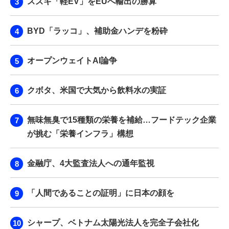
スズキ「軽EV」をEUへ輸出の勝算
BYD「ラッコ」、補助金ハンデを粉砕
オープンウェイトAI論争
クボタ、米国で大気から飲料水の実証
無味無臭で15種類の栄養を補給…フードテック企業
が挑む「栄養インフラ」構想
金融庁、4大監査法人への通年監視
「人間であることの証明」に日本の顔を
シャープ、ベトナム太陽光法人を完全子会社化