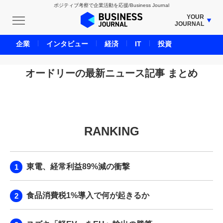
ポジティブ考察で企業活動を応援/Business Journal
YOUR
JOURNAL
BUSINESS JOURNAL
企業
インタビュー
経済
IT
投資
UNICORN JOURNAL
CARBON CREDITS JOURNAL
オードリーの最新ニュース記事 まとめ
IVS JOURNAL
ENERGY MANAGEMENT JOURNAL
INBOUND JOURNAL
RANKING
LIFE ENDING JOURNAL
AI JOURNAL
REAL ESTATE BROKERAGE JOURNAL
東電、経常利益89%減の衝撃
SMART MARKETING JOURNAL
BPaaS JOURNAL
食品消費税1%導入で何が起きるか
ADOPTABLE DOG JOURNAL