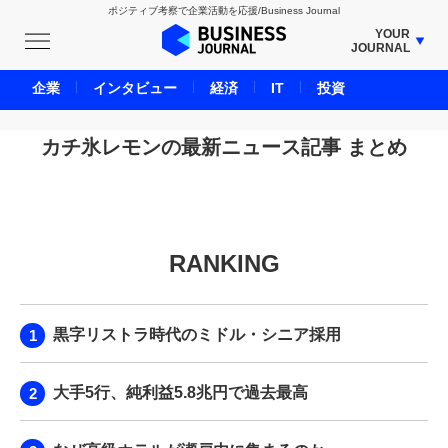
ポジティブ考察で企業活動を応援/Business Journal
YOUR
JOURNAL
BUSINESS JOURNAL
企業
インタビュー
経済
IT
投資
UNICORN JOURNAL
CARBON CREDITS JOURNAL
カチ氷レモンの最新ニュース記事 まとめ
IVS JOURNAL
ENERGY MANAGEMENT JOURNAL
INBOUND JOURNAL
RANKING
LIFE ENDING JOURNAL
AI JOURNAL
REAL ESTATE BROKERAGE JOURNAL
黒字リストラ時代のミドル・シニア採用
SMART MARKETING JOURNAL
BPaaS JOURNAL
大手5行、純利益5.8兆円で過去最高
ADOPTABLE DOG JOURNAL