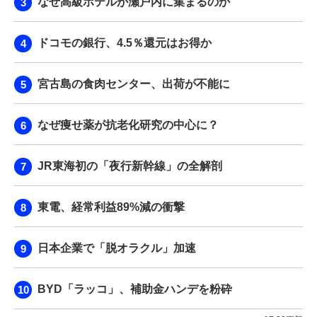
なぜ高級ホテルが瀬戸内に集まるのか
ドコモの銀行、4.5％還元はお得か
宮古島の食肉センター、出荷が不能に
なぜ痩せ薬が抗老化研究の中心に？
JR東海初の「夜行新幹線」の全解剖
東電、経常利益89%減の衝撃
日本企業で「脱オラクル」加速
BYD「ラッコ」、補助金ハンデを粉砕