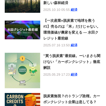
新しい森林経済
2025.10.10 05:55
経済
【一次産業×脱炭素で地球を救う
#1】売るのは「米」だけじゃない。
環境価値が農家を変える — 水田ク
レジット最前線
2025.07.16 13:50
経済
“買う脱炭素”最前線。ーいまさら聞
けない「カーボンクレジット」徹底
解説
2025.05.29 17:23
経済
脱炭素無視？のトランプ政権。カー
ボンクレジット企業は息してる？