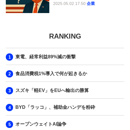
2025.05.02 17:50
企業
RANKING
東電、経常利益89%減の衝撃
食品消費税1%導入で何が起きるか
スズキ「軽EV」をEUへ輸出の勝算
BYD「ラッコ」、補助金ハンデを粉砕
オープンウェイトAI論争