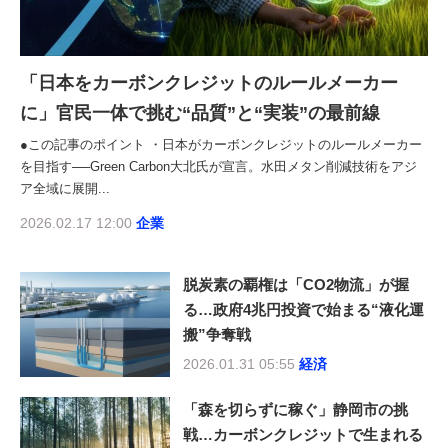
「日本をカーボンクレジットのルールメーカー
に」官民一体で挑む“品質”と“実装”の最前線
●この記事のポイント ・日本がカーボンクレジットのルールメーカー
を目指す──Green Carbon大北氏が宣言。水田メタン削減技術をアジ
ア全域に展開...
2026.02.17 12:00
企業
脱炭素の覇権は「CO2物流」が握
る…政府4兆円投資で始まる“液化運
搬”争奪戦
2026.01.31 05:55
経済
「森を切らずに稼ぐ」静岡市の挑
戦…カーボンクレジットで生まれる