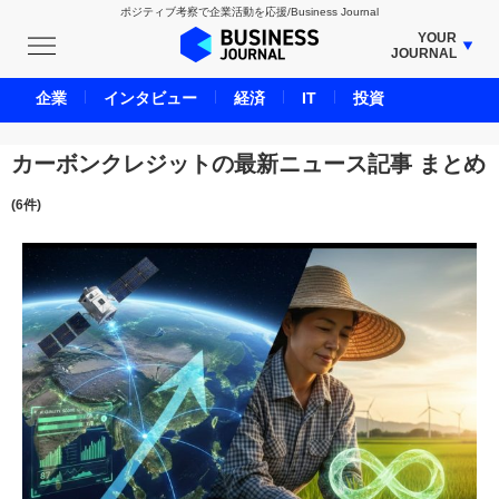
ポジティブ考察で企業活動を応援/Business Journal
YOUR
JOURNAL
BUSINESS JOURNAL
企業
インタビュー
経済
IT
投資
UNICORN JOURNAL
CARBON CREDITS JOURNAL
カーボンクレジットの最新ニュース記事 まとめ
IVS JOURNAL
(6件)
ENERGY MANAGEMENT JOURNAL
INBOUND JOURNAL
LIFE ENDING JOURNAL
AI JOURNAL
REAL ESTATE BROKERAGE JOURNAL
SMART MARKETING JOURNAL
BPaaS JOURNAL
ADOPTABLE DOG JOURNAL