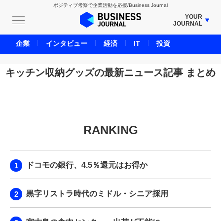
ポジティブ考察で企業活動を応援/Business Journal
YOUR
JOURNAL
BUSINESS JOURNAL
企業
インタビュー
経済
IT
投資
UNICORN JOURNAL
CARBON CREDITS JOURNAL
キッチン収納グッズの最新ニュース記事 まとめ
IVS JOURNAL
ENERGY MANAGEMENT JOURNAL
INBOUND JOURNAL
RANKING
LIFE ENDING JOURNAL
AI JOURNAL
REAL ESTATE BROKERAGE JOURNAL
ドコモの銀行、4.5％還元はお得か
SMART MARKETING JOURNAL
BPaaS JOURNAL
黒字リストラ時代のミドル・シニア採用
ADOPTABLE DOG JOURNAL