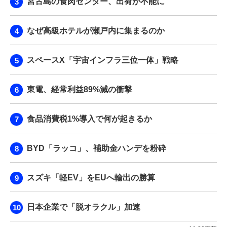
宮古島の食肉センター、出荷が不能に
なぜ高級ホテルが瀬戸内に集まるのか
スペースX「宇宙インフラ三位一体」戦略
東電、経常利益89%減の衝撃
食品消費税1%導入で何が起きるか
BYD「ラッコ」、補助金ハンデを粉砕
スズキ「軽EV」をEUへ輸出の勝算
日本企業で「脱オラクル」加速