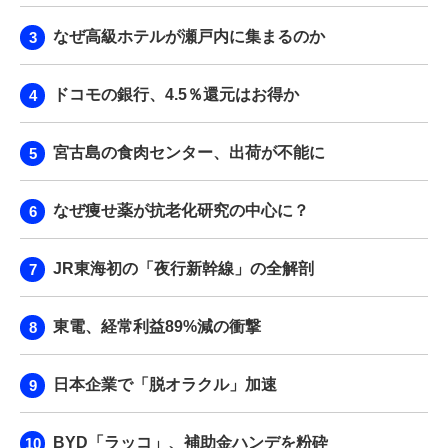
なぜ高級ホテルが瀬戸内に集まるのか
ドコモの銀行、4.5％還元はお得か
宮古島の食肉センター、出荷が不能に
なぜ痩せ薬が抗老化研究の中心に？
JR東海初の「夜行新幹線」の全解剖
東電、経常利益89%減の衝撃
日本企業で「脱オラクル」加速
BYD「ラッコ」、補助金ハンデを粉砕