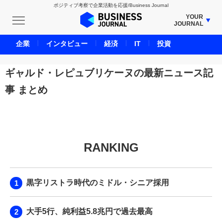
ポジティブ考察で企業活動を応援/Business Journal
YOUR
JOURNAL
BUSINESS JOURNAL
企業
インタビュー
経済
IT
投資
UNICORN JOURNAL
CARBON CREDITS JOURNAL
ギャルド・レピュブリケーヌの最新ニュース記
IVS JOURNAL
事 まとめ
ENERGY MANAGEMENT JOURNAL
INBOUND JOURNAL
LIFE ENDING JOURNAL
AI JOURNAL
RANKING
REAL ESTATE BROKERAGE JOURNAL
SMART MARKETING JOURNAL
黒字リストラ時代のミドル・シニア採用
BPaaS JOURNAL
ADOPTABLE DOG JOURNAL
大手5行、純利益5.8兆円で過去最高