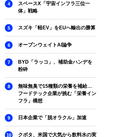
SMART MARKETING JOURNAL
スペースX「宇宙インフラ三位一
体」戦略
BPaaS JOURNAL
ADOPTABLE DOG JOURNAL
スズキ「軽EV」をEUへ輸出の勝算
オープンウェイトAI論争
BYD「ラッコ」、補助金ハンデを
粉砕
無味無臭で15種類の栄養を補給…
フードテック企業が挑む「栄養イン
フラ」構想
日本企業で「脱オラクル」加速
クボタ、米国で大気から飲料水の実