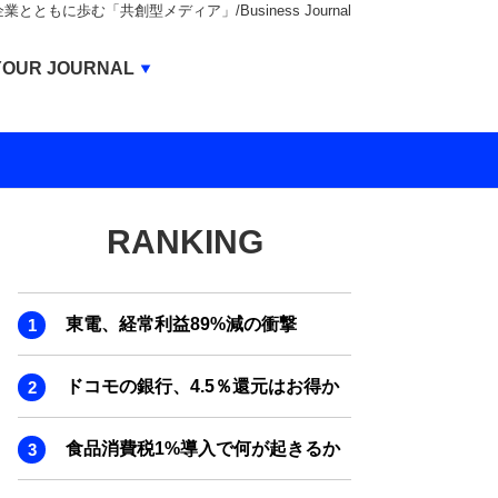
もに歩む「共創型メディア」/Business Journal
Business Journal
YOUR JOURNAL
BUSINESS JOURNAL
UNICORN JOURNAL
CARBON CREDITS JOURNAL
RANKING
IVS JOURNAL
ENERGY MANAGEMENT JOURNAL
東電、経常利益89%減の衝撃
INBOUND JOURNAL
LIFE ENDING JOURNAL
ドコモの銀行、4.5％還元はお得か
AI JOURNAL
食品消費税1%導入で何が起きるか
REAL ESTATE BROKERAGE JOURNAL