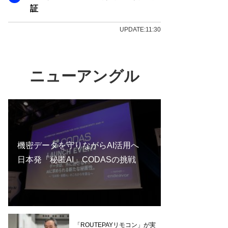
証
UPDATE:11:30
ニューアングル
機密データを守りながらAI活用へ
日本発「秘匿AI」CODASの挑戦
「ROUTEPAYリモコン」が実