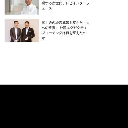
現する次世代テレビインターフ
ェース
富士通の経営成果を支えた「人
への投資」 外部エグゼクティ
ブコーチングは何を変えたの
か