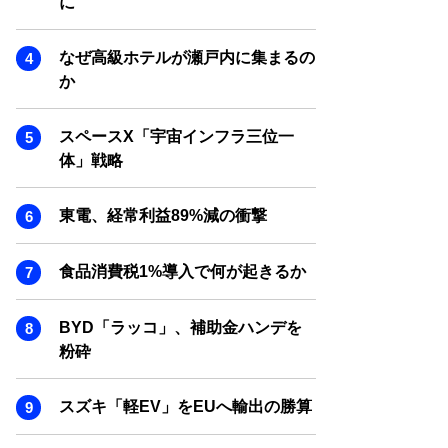
に
SMART MARKETING JOURNAL
BPaaS JOURNAL
なぜ高級ホテルが瀬戸内に集まるの
ADOPTABLE DOG JOURNAL
か
スペースX「宇宙インフラ三位一
体」戦略
東電、経常利益89%減の衝撃
食品消費税1%導入で何が起きるか
BYD「ラッコ」、補助金ハンデを
粉砕
スズキ「軽EV」をEUへ輸出の勝算