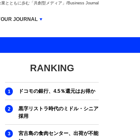
もに歩む「共創型メディア」/Business Journal
Business Journal
YOUR JOURNAL
BUSINESS JOURNAL
UNICORN JOURNAL
CARBON CREDITS JOURNAL
RANKING
IVS JOURNAL
ENERGY MANAGEMENT JOURNAL
ドコモの銀行、4.5％還元はお得か
INBOUND JOURNAL
LIFE ENDING JOURNAL
黒字リストラ時代のミドル・シニア
採用
AI JOURNAL
REAL ESTATE BROKERAGE JOURNAL
宮古島の食肉センター、出荷が不能