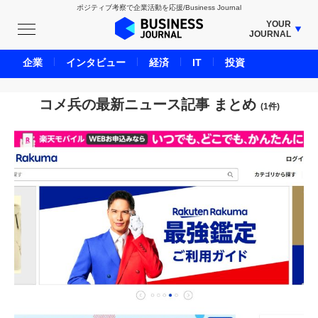
ポジティブ考察で企業活動を応援/Business Journal
YOUR
JOURNAL
BUSINESS JOURNAL
企業
インタビュー
経済
IT
投資
UNICORN JOURNAL
CARBON CREDITS JOURNAL
コメ兵の最新ニュース記事 まとめ
(1件)
IVS JOURNAL
ENERGY MANAGEMENT JOURNAL
INBOUND JOURNAL
LIFE ENDING JOURNAL
AI JOURNAL
REAL ESTATE BROKERAGE JOURNAL
SMART MARKETING JOURNAL
BPaaS JOURNAL
ADOPTABLE DOG JOURNAL