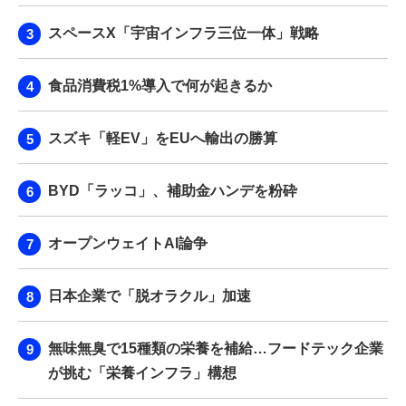
スペースX「宇宙インフラ三位一体」戦略
食品消費税1%導入で何が起きるか
スズキ「軽EV」をEUへ輸出の勝算
BYD「ラッコ」、補助金ハンデを粉砕
オープンウェイトAI論争
日本企業で「脱オラクル」加速
無味無臭で15種類の栄養を補給…フードテック企業
が挑む「栄養インフラ」構想