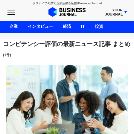
ポジティブ考察で企業活動を応援/Business Journal
YOUR
JOURNAL
BUSINESS JOURNAL
企業
インタビュー
経済
IT
投資
UNICORN JOURNAL
CARBON CREDITS JOURNAL
コンピテンシー評価の最新ニュース記事 まとめ
IVS JOURNAL
(1件)
ENERGY MANAGEMENT JOURNAL
INBOUND JOURNAL
LIFE ENDING JOURNAL
AI JOURNAL
REAL ESTATE BROKERAGE JOURNAL
SMART MARKETING JOURNAL
BPaaS JOURNAL
ADOPTABLE DOG JOURNAL