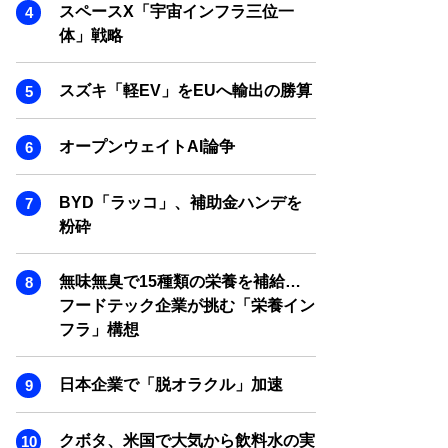
SMART MARKETING JOURNAL
スペースX「宇宙インフラ三位一
体」戦略
BPaaS JOURNAL
ADOPTABLE DOG JOURNAL
スズキ「軽EV」をEUへ輸出の勝算
オープンウェイトAI論争
BYD「ラッコ」、補助金ハンデを
粉砕
無味無臭で15種類の栄養を補給…
フードテック企業が挑む「栄養イン
フラ」構想
日本企業で「脱オラクル」加速
クボタ、米国で大気から飲料水の実