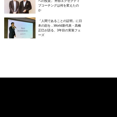
への投資」 外部エグゼクティ
ブコーチングは何を変えたの
か
「人間であることの証明」に日
本の顔を…World新代表・高橋
正巳が語る、3年目の実装フェ
ーズ