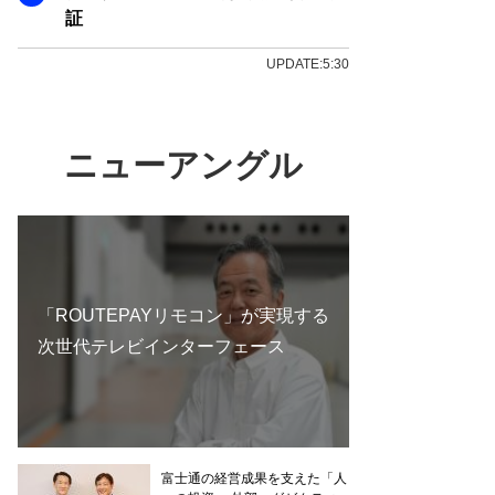
証
UPDATE:5:30
ニューアングル
「ROUTEPAYリモコン」が実現する
次世代テレビインターフェース
富士通の経営成果を支えた「人