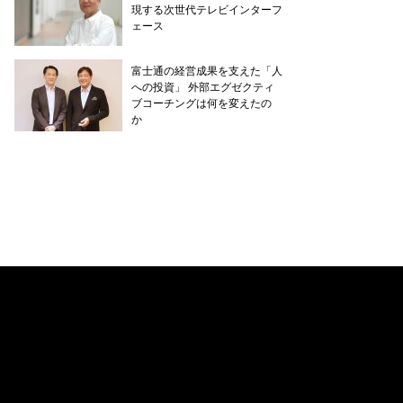
現する次世代テレビインターフ
ェース
富士通の経営成果を支えた「人
への投資」 外部エグゼクティ
ブコーチングは何を変えたの
か