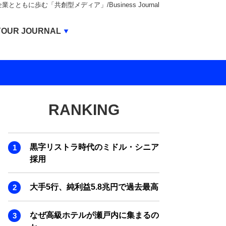
もに歩む「共創型メディア」/Business Journal
Business Journal
YOUR JOURNAL
BUSINESS JOURNAL
UNICORN JOURNAL
CARBON CREDITS JOURNAL
RANKING
IVS JOURNAL
ENERGY MANAGEMENT JOURNAL
黒字リストラ時代のミドル・シニア
INBOUND JOURNAL
採用
LIFE ENDING JOURNAL
大手5行、純利益5.8兆円で過去最高
AI JOURNAL
REAL ESTATE BROKERAGE JOURNAL
なぜ高級ホテルが瀬戸内に集まるの