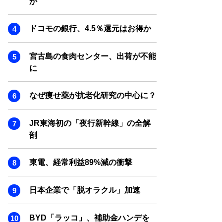
か
SMART MARKETING JOURNAL
BPaaS JOURNAL
ドコモの銀行、4.5％還元はお得か
ADOPTABLE DOG JOURNAL
宮古島の食肉センター、出荷が不能
に
なぜ痩せ薬が抗老化研究の中心に？
JR東海初の「夜行新幹線」の全解
剖
東電、経常利益89%減の衝撃
日本企業で「脱オラクル」加速
BYD「ラッコ」、補助金ハンデを