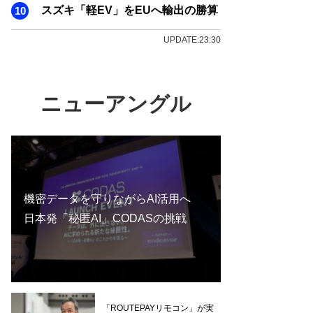
スズキ「軽EV」をEUへ輸出の勝算
UPDATE:23:30
ニューアングル
機密データを守りながらAI活用へ
日本発「秘匿AI」CODASの挑戦
「ROUTEPAYリモコン」が実