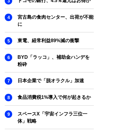
ドコモの銀行、4.5％還元はお得か
SMART MARKETING JOURNAL
BPaaS JOURNAL
宮古島の食肉センター、出荷が不能
ADOPTABLE DOG JOURNAL
に
東電、経常利益89%減の衝撃
BYD「ラッコ」、補助金ハンデを
粉砕
日本企業で「脱オラクル」加速
食品消費税1%導入で何が起きるか
スペースX「宇宙インフラ三位一
体」戦略