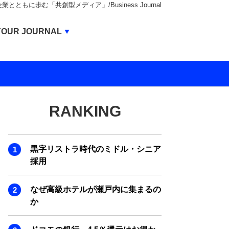
もに歩む「共創型メディア」/Business Journal
Business Journal
YOUR JOURNAL
BUSINESS JOURNAL
UNICORN JOURNAL
CARBON CREDITS JOURNAL
RANKING
IVS JOURNAL
ENERGY MANAGEMENT JOURNAL
黒字リストラ時代のミドル・シニア
INBOUND JOURNAL
採用
LIFE ENDING JOURNAL
なぜ高級ホテルが瀬戸内に集まるの
AI JOURNAL
か
REAL ESTATE BROKERAGE JOURNAL