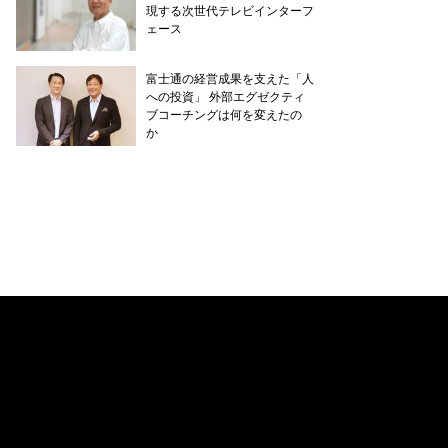
現する次世代テレビインターフ
ェース
富士通の経営成果を支えた「人
への投資」 外部エグゼクティ
ブコーチングは何を変えたの
か