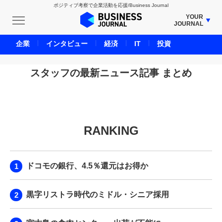
ポジティブ考察で企業活動を応援/Business Journal
YOUR
JOURNAL
BUSINESS JOURNAL
企業
インタビュー
経済
IT
投資
UNICORN JOURNAL
CARBON CREDITS JOURNAL
スタッフの最新ニュース記事 まとめ
IVS JOURNAL
ENERGY MANAGEMENT JOURNAL
INBOUND JOURNAL
RANKING
LIFE ENDING JOURNAL
AI JOURNAL
REAL ESTATE BROKERAGE JOURNAL
ドコモの銀行、4.5％還元はお得か
SMART MARKETING JOURNAL
BPaaS JOURNAL
黒字リストラ時代のミドル・シニア採用
ADOPTABLE DOG JOURNAL