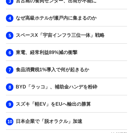
宮古島の食肉センター、出荷が不能に
なぜ高級ホテルが瀬戸内に集まるのか
スペースX「宇宙インフラ三位一体」戦略
東電、経常利益89%減の衝撃
食品消費税1%導入で何が起きるか
BYD「ラッコ」、補助金ハンデを粉砕
スズキ「軽EV」をEUへ輸出の勝算
日本企業で「脱オラクル」加速