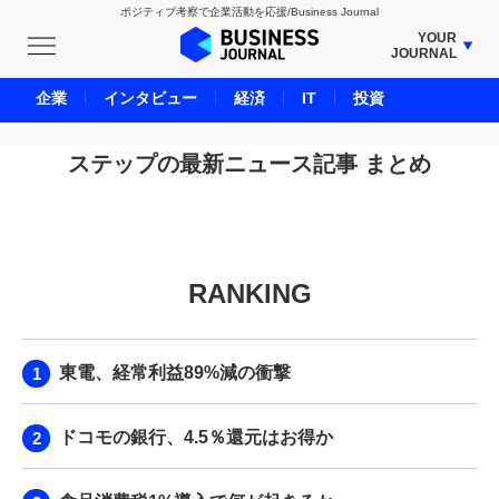
ポジティブ考察で企業活動を応援/Business Journal
YOUR
JOURNAL
BUSINESS JOURNAL
企業
インタビュー
経済
IT
投資
UNICORN JOURNAL
CARBON CREDITS JOURNAL
ステップの最新ニュース記事 まとめ
IVS JOURNAL
ENERGY MANAGEMENT JOURNAL
INBOUND JOURNAL
RANKING
LIFE ENDING JOURNAL
AI JOURNAL
REAL ESTATE BROKERAGE JOURNAL
東電、経常利益89%減の衝撃
SMART MARKETING JOURNAL
BPaaS JOURNAL
ドコモの銀行、4.5％還元はお得か
ADOPTABLE DOG JOURNAL