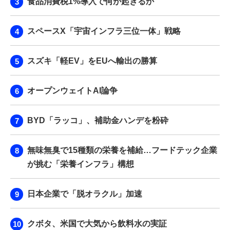
食品消費税1%導入で何が起きるか
スペースX「宇宙インフラ三位一体」戦略
スズキ「軽EV」をEUへ輸出の勝算
オープンウェイトAI論争
BYD「ラッコ」、補助金ハンデを粉砕
無味無臭で15種類の栄養を補給…フードテック企業
が挑む「栄養インフラ」構想
日本企業で「脱オラクル」加速
クボタ、米国で大気から飲料水の実証