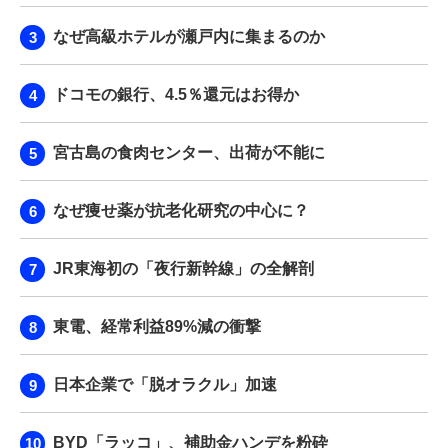
なぜ高級ホテルが瀬戸内に集まるのか
ドコモの銀行、4.5％還元はお得か
宮古島の食肉センター、出荷が不能に
なぜ痩せ薬が抗老化研究の中心に？
JR東海初の「夜行新幹線」の全解剖
東電、経常利益89%減の衝撃
日本企業で「脱オラクル」加速
BYD「ラッコ」、補助金ハンデを粉砕