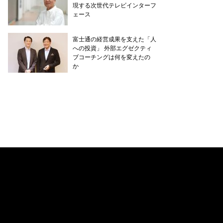
現する次世代テレビインターフ
ェース
富士通の経営成果を支えた「人
への投資」 外部エグゼクティ
ブコーチングは何を変えたの
か