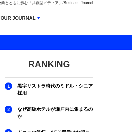
もに歩む「共創型メディア」/Business Journal
Business Journal
YOUR JOURNAL
BUSINESS JOURNAL
UNICORN JOURNAL
CARBON CREDITS JOURNAL
RANKING
IVS JOURNAL
ENERGY MANAGEMENT JOURNAL
黒字リストラ時代のミドル・シニア
INBOUND JOURNAL
採用
LIFE ENDING JOURNAL
なぜ高級ホテルが瀬戸内に集まるの
AI JOURNAL
か
REAL ESTATE BROKERAGE JOURNAL