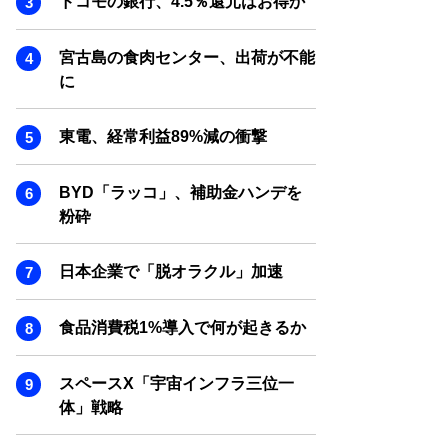
ドコモの銀行、4.5％還元はお得か
SMART MARKETING JOURNAL
BPaaS JOURNAL
宮古島の食肉センター、出荷が不能
ADOPTABLE DOG JOURNAL
に
東電、経常利益89%減の衝撃
BYD「ラッコ」、補助金ハンデを
粉砕
日本企業で「脱オラクル」加速
食品消費税1%導入で何が起きるか
スペースX「宇宙インフラ三位一
体」戦略