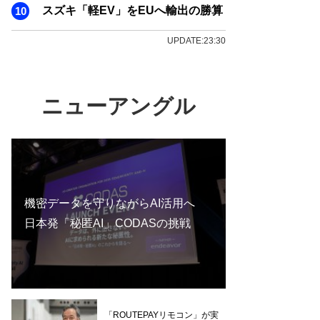
スズキ「軽EV」をEUへ輸出の勝算
UPDATE:23:30
ニューアングル
機密データを守りながらAI活用へ
日本発「秘匿AI」CODASの挑戦
「ROUTEPAYリモコン」が実