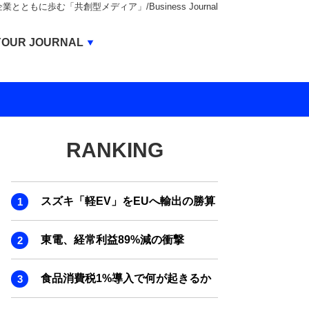
もに歩む「共創型メディア」/Business Journal
Business Journal
YOUR JOURNAL
BUSINESS JOURNAL
UNICORN JOURNAL
CARBON CREDITS JOURNAL
RANKING
IVS JOURNAL
ENERGY MANAGEMENT JOURNAL
スズキ「軽EV」をEUへ輸出の勝算
INBOUND JOURNAL
LIFE ENDING JOURNAL
東電、経常利益89%減の衝撃
AI JOURNAL
食品消費税1%導入で何が起きるか
REAL ESTATE BROKERAGE JOURNAL