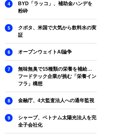
SMART MARKETING JOURNAL
BYD「ラッコ」、補助金ハンデを
粉砕
BPaaS JOURNAL
ADOPTABLE DOG JOURNAL
クボタ、米国で大気から飲料水の実
証
オープンウェイトAI論争
無味無臭で15種類の栄養を補給…
フードテック企業が挑む「栄養イン
フラ」構想
金融庁、4大監査法人への通年監視
シャープ、ベトナム太陽光法人を完
全子会社化