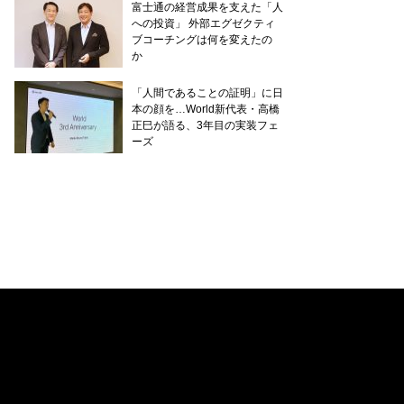
富士通の経営成果を支えた「人
への投資」 外部エグゼクティ
ブコーチングは何を変えたの
か
「人間であることの証明」に日
本の顔を…World新代表・高橋
正巳が語る、3年目の実装フェ
ーズ