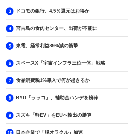
ドコモの銀行、4.5％還元はお得か
宮古島の食肉センター、出荷が不能に
東電、経常利益89%減の衝撃
スペースX「宇宙インフラ三位一体」戦略
食品消費税1%導入で何が起きるか
BYD「ラッコ」、補助金ハンデを粉砕
スズキ「軽EV」をEUへ輸出の勝算
日本企業で「脱オラクル」加速