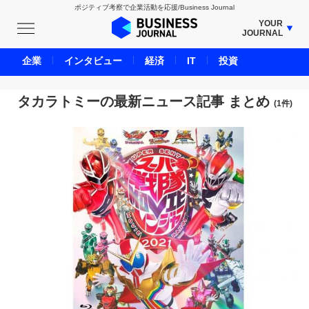
ポジティブ考察で企業活動を応援/Business Journal
YOUR
JOURNAL
BUSINESS JOURNAL
企業
インタビュー
経済
IT
投資
UNICORN JOURNAL
CARBON CREDITS JOURNAL
タカラトミーの最新ニュース記事 まとめ
(1件)
IVS JOURNAL
ENERGY MANAGEMENT JOURNAL
INBOUND JOURNAL
LIFE ENDING JOURNAL
AI JOURNAL
REAL ESTATE BROKERAGE JOURNAL
SMART MARKETING JOURNAL
BPaaS JOURNAL
ADOPTABLE DOG JOURNAL