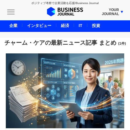
ポジティブ考察で企業活動を応援/Business Journal
YOUR
JOURNAL
BUSINESS JOURNAL
企業
インタビュー
経済
IT
投資
UNICORN JOURNAL
CARBON CREDITS JOURNAL
チャーム・ケアの最新ニュース記事 まとめ
(1件)
IVS JOURNAL
ENERGY MANAGEMENT JOURNAL
INBOUND JOURNAL
LIFE ENDING JOURNAL
AI JOURNAL
REAL ESTATE BROKERAGE JOURNAL
SMART MARKETING JOURNAL
BPaaS JOURNAL
ADOPTABLE DOG JOURNAL