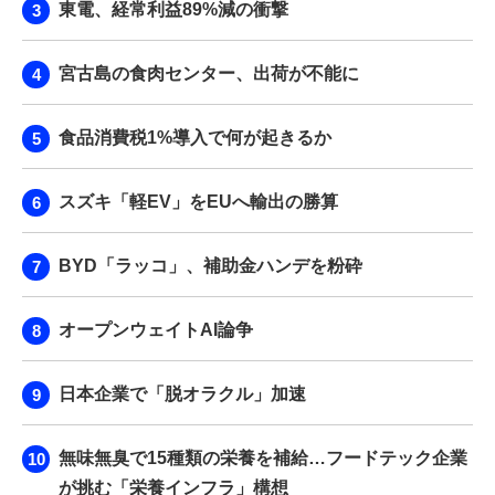
東電、経常利益89%減の衝撃
宮古島の食肉センター、出荷が不能に
食品消費税1%導入で何が起きるか
スズキ「軽EV」をEUへ輸出の勝算
BYD「ラッコ」、補助金ハンデを粉砕
オープンウェイトAI論争
日本企業で「脱オラクル」加速
無味無臭で15種類の栄養を補給…フードテック企業
が挑む「栄養インフラ」構想