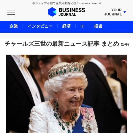
ポジティブ考察で企業活動を応援/Business Journal
YOUR
JOURNAL
BUSINESS JOURNAL
企業
インタビュー
経済
IT
投資
UNICORN JOURNAL
CARBON CREDITS JOURNAL
チャールズ三世の最新ニュース記事 まとめ
(1件)
IVS JOURNAL
ENERGY MANAGEMENT JOURNAL
INBOUND JOURNAL
LIFE ENDING JOURNAL
AI JOURNAL
REAL ESTATE BROKERAGE JOURNAL
SMART MARKETING JOURNAL
BPaaS JOURNAL
ADOPTABLE DOG JOURNAL