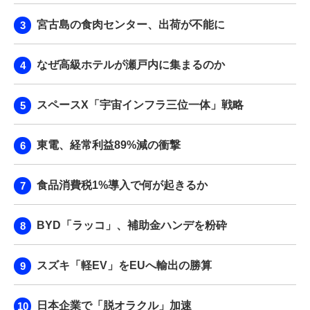
宮古島の食肉センター、出荷が不能に
なぜ高級ホテルが瀬戸内に集まるのか
スペースX「宇宙インフラ三位一体」戦略
東電、経常利益89%減の衝撃
食品消費税1%導入で何が起きるか
BYD「ラッコ」、補助金ハンデを粉砕
スズキ「軽EV」をEUへ輸出の勝算
日本企業で「脱オラクル」加速