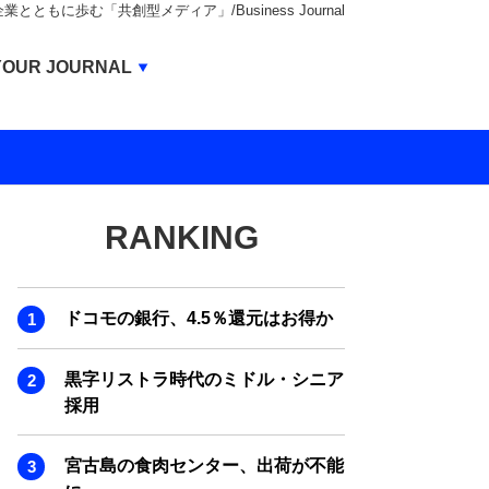
もに歩む「共創型メディア」/Business Journal
Business Journal
YOUR JOURNAL
BUSINESS JOURNAL
UNICORN JOURNAL
CARBON CREDITS JOURNAL
RANKING
IVS JOURNAL
ENERGY MANAGEMENT JOURNAL
ドコモの銀行、4.5％還元はお得か
INBOUND JOURNAL
LIFE ENDING JOURNAL
黒字リストラ時代のミドル・シニア
採用
AI JOURNAL
REAL ESTATE BROKERAGE JOURNAL
宮古島の食肉センター、出荷が不能