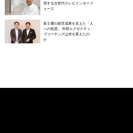
現する次世代テレビインターフ
ェース
富士通の経営成果を支えた「人
への投資」 外部エグゼクティ
ブコーチングは何を変えたの
か