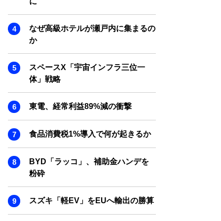
に
SMART MARKETING JOURNAL
BPaaS JOURNAL
なぜ高級ホテルが瀬戸内に集まるの
ADOPTABLE DOG JOURNAL
か
スペースX「宇宙インフラ三位一
体」戦略
東電、経常利益89%減の衝撃
食品消費税1%導入で何が起きるか
BYD「ラッコ」、補助金ハンデを
粉砕
スズキ「軽EV」をEUへ輸出の勝算