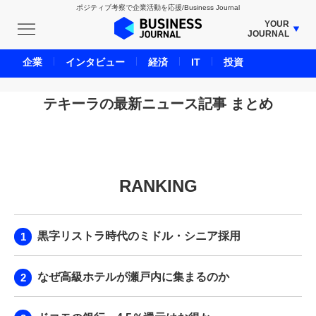
ポジティブ考察で企業活動を応援/Business Journal
YOUR
JOURNAL
BUSINESS JOURNAL
企業
インタビュー
経済
IT
投資
UNICORN JOURNAL
CARBON CREDITS JOURNAL
テキーラの最新ニュース記事 まとめ
IVS JOURNAL
ENERGY MANAGEMENT JOURNAL
INBOUND JOURNAL
RANKING
LIFE ENDING JOURNAL
AI JOURNAL
REAL ESTATE BROKERAGE JOURNAL
黒字リストラ時代のミドル・シニア採用
SMART MARKETING JOURNAL
BPaaS JOURNAL
なぜ高級ホテルが瀬戸内に集まるのか
ADOPTABLE DOG JOURNAL