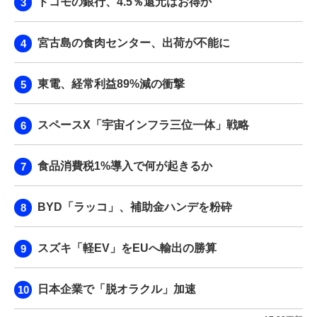
ドコモの銀行、4.5％還元はお得か
宮古島の食肉センター、出荷が不能に
東電、経常利益89%減の衝撃
スペースX「宇宙インフラ三位一体」戦略
食品消費税1%導入で何が起きるか
BYD「ラッコ」、補助金ハンデを粉砕
スズキ「軽EV」をEUへ輸出の勝算
日本企業で「脱オラクル」加速