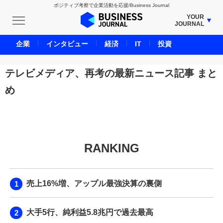
ポジティブ考察で企業活動を応援/Business Journal
YOUR
JOURNAL
BUSINESS JOURNAL
企業
インタビュー
経済
IT
投資
UNICORN JOURNAL
CARBON CREDITS JOURNAL
テレビメディア、再考の最新ニュース記事 まと
IVS JOURNAL
め
ENERGY MANAGEMENT JOURNAL
INBOUND JOURNAL
LIFE ENDING JOURNAL
AI JOURNAL
RANKING
REAL ESTATE BROKERAGE JOURNAL
SMART MARKETING JOURNAL
売上16%増、アップル最強決算の裏側
BPaaS JOURNAL
ADOPTABLE DOG JOURNAL
大手5行、純利益5.8兆円で過去最高