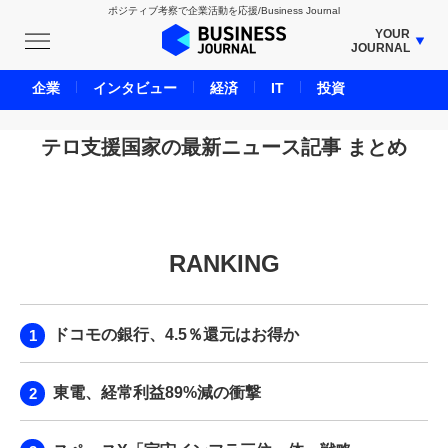
ポジティブ考察で企業活動を応援/Business Journal
YOUR
JOURNAL
BUSINESS JOURNAL
企業
インタビュー
経済
IT
投資
UNICORN JOURNAL
CARBON CREDITS JOURNAL
テロ支援国家の最新ニュース記事 まとめ
IVS JOURNAL
ENERGY MANAGEMENT JOURNAL
INBOUND JOURNAL
RANKING
LIFE ENDING JOURNAL
AI JOURNAL
REAL ESTATE BROKERAGE JOURNAL
ドコモの銀行、4.5％還元はお得か
SMART MARKETING JOURNAL
BPaaS JOURNAL
東電、経常利益89%減の衝撃
ADOPTABLE DOG JOURNAL