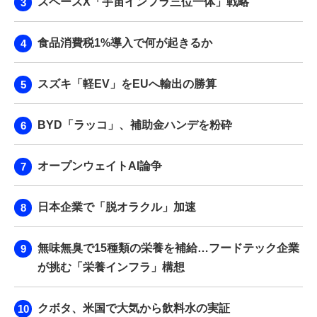
スペースX「宇宙インフラ三位一体」戦略
食品消費税1%導入で何が起きるか
スズキ「軽EV」をEUへ輸出の勝算
BYD「ラッコ」、補助金ハンデを粉砕
オープンウェイトAI論争
日本企業で「脱オラクル」加速
無味無臭で15種類の栄養を補給…フードテック企業
が挑む「栄養インフラ」構想
クボタ、米国で大気から飲料水の実証