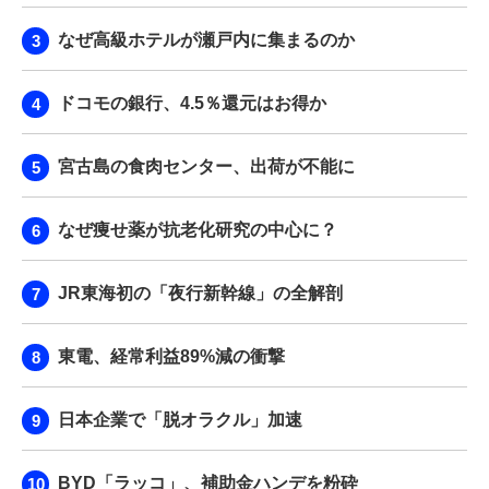
なぜ高級ホテルが瀬戸内に集まるのか
ドコモの銀行、4.5％還元はお得か
宮古島の食肉センター、出荷が不能に
なぜ痩せ薬が抗老化研究の中心に？
JR東海初の「夜行新幹線」の全解剖
東電、経常利益89%減の衝撃
日本企業で「脱オラクル」加速
BYD「ラッコ」、補助金ハンデを粉砕