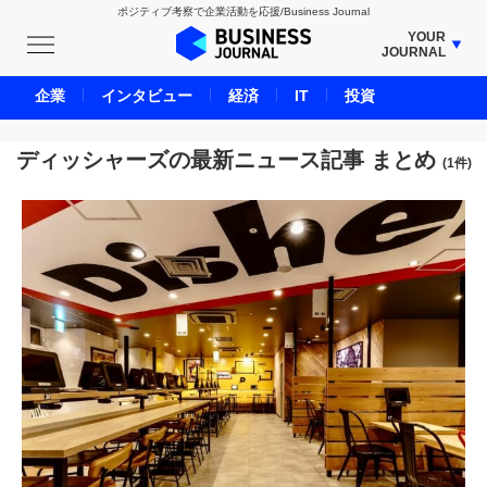
ポジティブ考察で企業活動を応援/Business Journal
YOUR
JOURNAL
BUSINESS JOURNAL
企業
インタビュー
経済
IT
投資
UNICORN JOURNAL
CARBON CREDITS JOURNAL
ディッシャーズの最新ニュース記事 まとめ
(1件)
IVS JOURNAL
ENERGY MANAGEMENT JOURNAL
INBOUND JOURNAL
LIFE ENDING JOURNAL
AI JOURNAL
REAL ESTATE BROKERAGE JOURNAL
SMART MARKETING JOURNAL
BPaaS JOURNAL
ADOPTABLE DOG JOURNAL