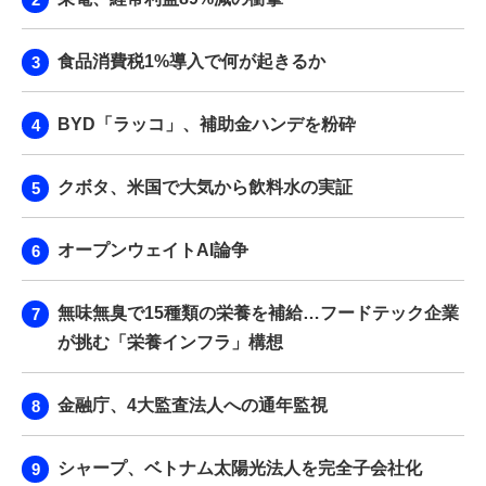
食品消費税1%導入で何が起きるか
BYD「ラッコ」、補助金ハンデを粉砕
クボタ、米国で大気から飲料水の実証
オープンウェイトAI論争
無味無臭で15種類の栄養を補給…フードテック企業
が挑む「栄養インフラ」構想
金融庁、4大監査法人への通年監視
シャープ、ベトナム太陽光法人を完全子会社化