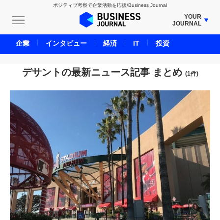
ポジティブ考察で企業活動を応援/Business Journal
YOUR
JOURNAL
BUSINESS JOURNAL
企業
インタビュー
経済
IT
投資
UNICORN JOURNAL
CARBON CREDITS JOURNAL
デサントの最新ニュース記事 まとめ
(1件)
IVS JOURNAL
ENERGY MANAGEMENT JOURNAL
INBOUND JOURNAL
LIFE ENDING JOURNAL
AI JOURNAL
REAL ESTATE BROKERAGE JOURNAL
SMART MARKETING JOURNAL
BPaaS JOURNAL
ADOPTABLE DOG JOURNAL