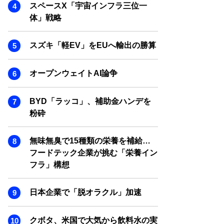
SMART MARKETING JOURNAL
スペースX「宇宙インフラ三位一
体」戦略
BPaaS JOURNAL
ADOPTABLE DOG JOURNAL
スズキ「軽EV」をEUへ輸出の勝算
オープンウェイトAI論争
BYD「ラッコ」、補助金ハンデを
粉砕
無味無臭で15種類の栄養を補給…
フードテック企業が挑む「栄養イン
フラ」構想
日本企業で「脱オラクル」加速
クボタ、米国で大気から飲料水の実