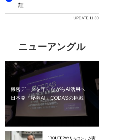
証
UPDATE:11:30
ニューアングル
機密データを守りながらAI活用へ
日本発「秘匿AI」CODASの挑戦
「ROUTEPAYリモコン」が実