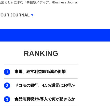
もに歩む「共創型メディア」/Business Journal
Business Journal
YOUR JOURNAL
BUSINESS JOURNAL
UNICORN JOURNAL
CARBON CREDITS JOURNAL
RANKING
IVS JOURNAL
ENERGY MANAGEMENT JOURNAL
東電、経常利益89%減の衝撃
INBOUND JOURNAL
LIFE ENDING JOURNAL
ドコモの銀行、4.5％還元はお得か
AI JOURNAL
食品消費税1%導入で何が起きるか
REAL ESTATE BROKERAGE JOURNAL