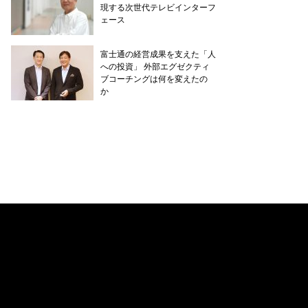
現する次世代テレビインターフ
ェース
富士通の経営成果を支えた「人
への投資」 外部エグゼクティ
ブコーチングは何を変えたの
か