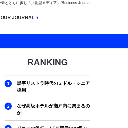
もに歩む「共創型メディア」/Business Journal
Business Journal
YOUR JOURNAL
BUSINESS JOURNAL
UNICORN JOURNAL
CARBON CREDITS JOURNAL
RANKING
IVS JOURNAL
ENERGY MANAGEMENT JOURNAL
黒字リストラ時代のミドル・シニア
INBOUND JOURNAL
採用
LIFE ENDING JOURNAL
なぜ高級ホテルが瀬戸内に集まるの
AI JOURNAL
か
REAL ESTATE BROKERAGE JOURNAL