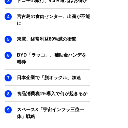
ドコモの銀行、4.5％還元はお得か
SMART MARKETING JOURNAL
BPaaS JOURNAL
宮古島の食肉センター、出荷が不能
ADOPTABLE DOG JOURNAL
に
東電、経常利益89%減の衝撃
BYD「ラッコ」、補助金ハンデを
粉砕
日本企業で「脱オラクル」加速
食品消費税1%導入で何が起きるか
スペースX「宇宙インフラ三位一
体」戦略