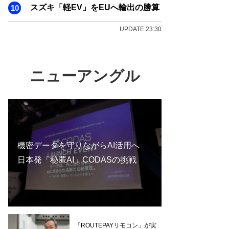
スズキ「軽EV」をEUへ輸出の勝算
UPDATE:23:30
ニューアングル
機密データを守りながらAI活用へ
日本発「秘匿AI」CODASの挑戦
「ROUTEPAYリモコン」が実