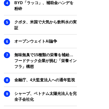
SMART MARKETING JOURNAL
BYD「ラッコ」、補助金ハンデを
粉砕
BPaaS JOURNAL
ADOPTABLE DOG JOURNAL
クボタ、米国で大気から飲料水の実
証
オープンウェイトAI論争
無味無臭で15種類の栄養を補給…
フードテック企業が挑む「栄養イン
フラ」構想
金融庁、4大監査法人への通年監視
シャープ、ベトナム太陽光法人を完
全子会社化