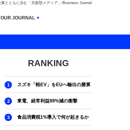
もに歩む「共創型メディア」/Business Journal
Business Journal
YOUR JOURNAL
BUSINESS JOURNAL
UNICORN JOURNAL
CARBON CREDITS JOURNAL
RANKING
IVS JOURNAL
ENERGY MANAGEMENT JOURNAL
スズキ「軽EV」をEUへ輸出の勝算
INBOUND JOURNAL
LIFE ENDING JOURNAL
東電、経常利益89%減の衝撃
AI JOURNAL
食品消費税1%導入で何が起きるか
REAL ESTATE BROKERAGE JOURNAL