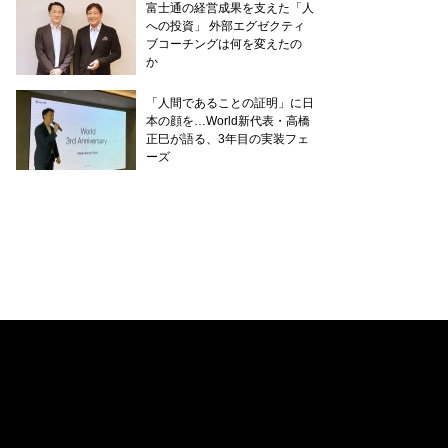
富士通の経営成果を支えた「人
への投資」 外部エグゼクティ
ブコーチングは何を変えたの
か
「人間であることの証明」に日
本の顔を…World新代表・高橋
正巳が語る、3年目の実装フェ
ーズ