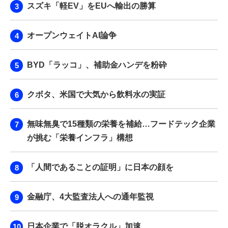
スズキ「軽EV」をEUへ輸出の勝算
オープンウェイトAI論争
BYD「ラッコ」、補助金ハンデを粉砕
クボタ、米国で大気から飲料水の実証
無味無臭で15種類の栄養を補給…フードテック企業
が挑む「栄養インフラ」構想
「人間であることの証明」に日本の顔を
金融庁、4大監査法人への通年監視
日本企業で「脱オラクル」加速