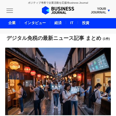
ポジティブ考察で企業活動を応援/Business Journal
YOUR
JOURNAL
BUSINESS JOURNAL
企業
インタビュー
経済
IT
投資
UNICORN JOURNAL
CARBON CREDITS JOURNAL
デジタル免税の最新ニュース記事 まとめ
(1件)
IVS JOURNAL
ENERGY MANAGEMENT JOURNAL
INBOUND JOURNAL
LIFE ENDING JOURNAL
AI JOURNAL
REAL ESTATE BROKERAGE JOURNAL
SMART MARKETING JOURNAL
BPaaS JOURNAL
ADOPTABLE DOG JOURNAL