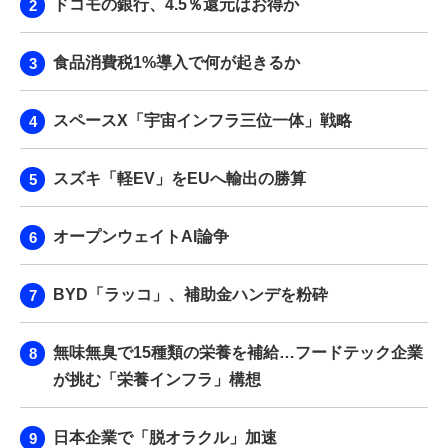
ドコモの銀行、4.5％還元はお得か
食品消費税1%導入で何が起きるか
スペースX「宇宙インフラ三位一体」戦略
スズキ「軽EV」をEUへ輸出の勝算
オープンウェイトAI論争
BYD「ラッコ」、補助金ハンデを粉砕
無味無臭で15種類の栄養を補給…フードテック企業
が挑む「栄養インフラ」構想
日本企業で「脱オラクル」加速