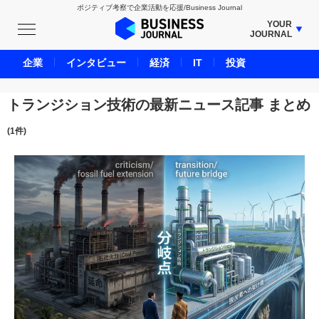
ポジティブ考察で企業活動を応援/Business Journal
YOUR
JOURNAL
BUSINESS JOURNAL
企業
インタビュー
経済
IT
投資
UNICORN JOURNAL
CARBON CREDITS JOURNAL
トランジション技術の最新ニュース記事 まとめ
IVS JOURNAL
(1件)
ENERGY MANAGEMENT JOURNAL
INBOUND JOURNAL
LIFE ENDING JOURNAL
AI JOURNAL
REAL ESTATE BROKERAGE JOURNAL
SMART MARKETING JOURNAL
BPaaS JOURNAL
ADOPTABLE DOG JOURNAL